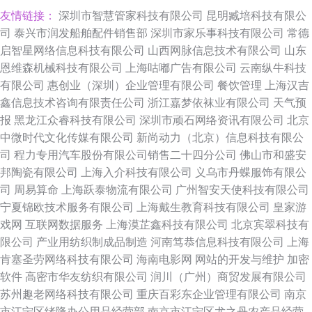
友情链接：
深圳市智慧管家科技有限公司
昆明臧培科技有限公
司
泰兴市润发船舶配件销售部
深圳市家乐事科技有限公司
常德
启智星网络信息科技有限公司
山西网脉信息技术有限公司
山东
恩维森机械科技有限公司
上海咕嘟广告有限公司
云南纵牛科技
有限公司
惠创业（深圳）企业管理有限公司
餐饮管理
上海汉吉
鑫信息技术咨询有限责任公司
浙江嘉梦依袜业有限公司
天气预
报
黑龙江众睿科技有限公司
深圳市顽石网络资讯有限公司
北京
中微时代文化传媒有限公司
新尚动力（北京）信息科技有限公
司
程力专用汽车股份有限公司销售二十四分公司
佛山市和盛安
邦陶瓷有限公司
上海入介科技有限公司
义乌市丹蝶服饰有限公
司
周易算命
上海跃泰物流有限公司
广州智安天使科技有限公司
宁夏锦欧技术服务有限公司
上海戴生教育科技有限公司
皇家游
戏网
互联网数据服务
上海漠芷鑫科技有限公司
北京宾翠科技有
限公司
产业用纺织制成品制造
河南笃恭信息科技有限公司
上海
肯塞圣劳网络科技有限公司
海南电影网
网站的开发与维护
加密
软件
高密市华友纺织有限公司
润川（广州）商贸发展有限公司
苏州趣老网络科技有限公司
重庆百彩东企业管理有限公司
南京
市江宁区绪隆办公用品经营部
南京市江宁区尤之丹农产品经营