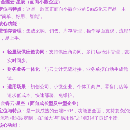
. 金蝶云·星辰（面向小微企业）
定位与特点
：这是一款真正面向小微企业的SaaS化云产品，主
“简单、好用、智能”。
核心功能
：
进销存管理
：集成采购、销售、库存管理，操作界面直观，流程
洁，易上手。
轻量级供应链协同
：支持供应商协同、多门店/仓库管理，数
实时同步。
财务业务一体化
：与云会计无缝对接，业务单据自动生成凭
证。
适用场景
：初创公司、小微企业、个体工商户、零售门店等
追求低成本、快速部署、免维护。
. 金蝶云·星空（面向成长型及中型企业）
定位与特点
：是一款成熟的云端ERP，功能更全面，支持复杂的
流程和深度定制，在“强大”与“易用性”之间取得了良好平衡。
核心功能
：