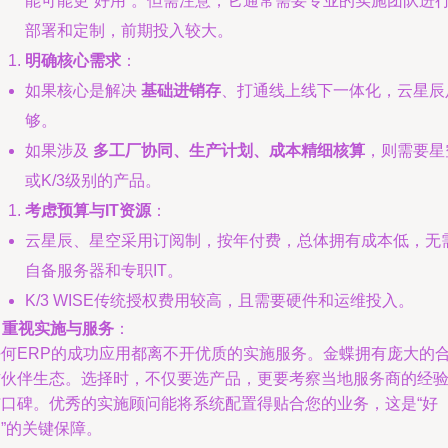
能可能更“好用”。但需注意，它通常需要专业的实施团队进
部署和定制，前期投入较大。
明确核心需求
：
如果核心是解决
基础进销存
、打通线上线下一体化，云星辰
够。
如果涉及
多工厂协同、生产计划、成本精细核算
，则需要星
或K/3级别的产品。
考虑预算与IT资源
：
云星辰、星空采用订阅制，按年付费，总体拥有成本低，无
自备服务器和专职IT。
K/3 WISE传统授权费用较高，且需要硬件和运维投入。
.
重视实施与服务
：
任何ERP的成功应用都离不开优质的实施服务。金蝶拥有庞大的
作伙伴生态。选择时，不仅要选产品，更要考察当地服务商的经
与口碑。优秀的实施顾问能将系统配置得贴合您的业务，这是“好
”的关键保障。