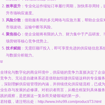
效率提升
：专业化运作缩短订单履行周期，加快库存周转，
升市场响应速度。
风险分散
：借助服务商的多元网络与应急方案，帮助企业应
市场波动、运输中断等风险。
聚焦核心
：使企业能将有限的人力、财力集中于产品研发、
场营销等核心竞争优势上。
技术赋能
：无需巨额IT投入，即可享受先进的供应链信息系
与数据分析能力。
##
在全球化与数字化的商业环境中，供应链的竞争力直接决定了企
的竞争力。无论是自建体系还是借助如恒捷供应链这样的专业服
商，深刻理解供应链管理的内涵，并持续优化供应链流程，已成
企业生存与发展的必修课。对初识者而言，从概念框架到具体服
实践的观察，是把握这一复杂而关键领域的第一步。
若转载，请注明出处：http://www.lnhz99.com/product/73.html