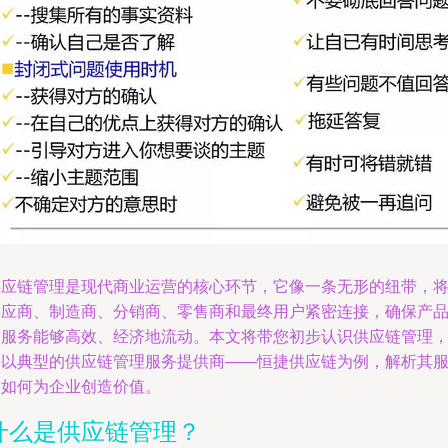
供应链管理是现代商业运营的核心环节，它像一条无形的纽带，
供应商、制造商、分销商、零售商和最终用户紧密连接，确保产
与服务能够高效、经济地流动。本文将带您初步认识供应链管理
并以典型的供应链管理服务提供商——恒捷供应链为例，解析其
务如何为企业创造价值。
什么是供应链管理？